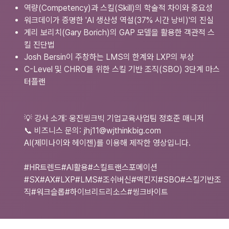
역량(Competency)과 스킬(Skill)의 학술적 차이와 중요성
워크데이가 증명한 'AI 생산성 역설(37% 시간 낭비)'의 진실
게리 보리치(Gary Borich)의 GAP 모델을 활용한 객관적 스
킬 진단법
Josh Bersin이 주창하는 LMS의 한계와 LXP의 부상
C-Level 및 CHRO를 위한 스킬 기반 조직(SBO) 3단계 마스
터플랜
💡 강사 소개: 웅진씽크빅 기업교육사업팀 정호준 매니저
📞 비즈니스 문의: jhj11@wjthinkbig.com
AI(제미나이와 헤이젠)를 이용해 제작한 영상입니다.
#HR트렌드#AI활용#스킬트랜스포메이션
#SX#AX#LXP#LMS#조쉬버신#맥킨지#SBO#스킬기반조
직#워크슬롭#하이브리드리소스#씽크바이트