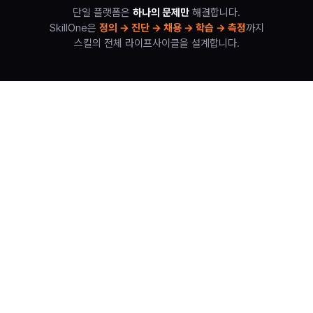
단일 플랫폼은
하나의 문제만
해결합니다.
SkillOne은
정의 → 진단 → 채용 → 학습 → 측정
까지
스킬의 전체 라이프사이클을 설계합니다.
🔥 현재
31
곳 상담 중 · 무료 진단 받기 →
🔥 현재
31
개 기업이 상담을 진행하고 있습니다
우리 조직의 스킬 경쟁력,
지금
'확인'
해 보세요
무료 상담을 통해 우리 조직에 맞는 최적의 스킬 전략을 설계해
드립니다.
우리 회사 맞춤 스킬 전략 받기
→