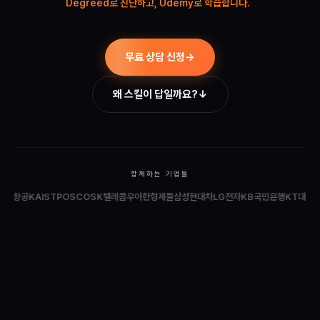
Degreed로
무료 상담 신청
→
왜 스킬이 답일까요?
↓
함께하는 기업들
항공
KAIST
POSCO
SK텔레콤
우아한형제들
삼성
현대차
LG전자
KB국민은행
KT
대한항공
K