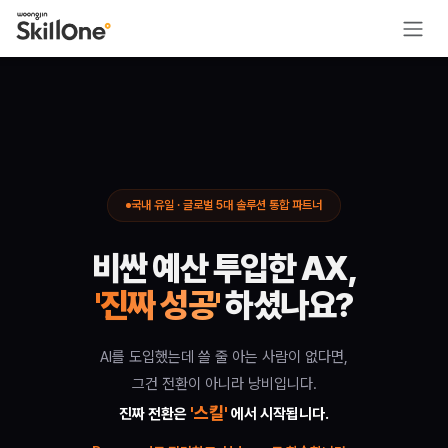
콘텐츠로 건너뛰기
스킬 기반 조직(SBO) 전환의 시작 |
AI 시대의 스킬 전환(Skill Transf
웅진 스킬원(SkillOne)은 기업의 성공적인 스킬 기반 조직(SBO) 
국내 유일 · 글로벌 5대 솔루션 통합 파트너
스킬원 제공 글로벌 5대 플랫폼 솔루션
Degreed (디그리드)
: LXP 시장 점유율 1위, 스킬 프로파일링
비
싼
예
산
투
입
한
A
X
,
Udemy Business (유데미 비즈니스)
: 테크 콘텐츠 1위, 최신 
'진짜 성공'
하
셨
나
요
?
Coursera for Business (코세라)
: 세계 1위 고등교육 학습 플랫
LinkedIn Learning (링크드인 러닝)
: 프로필 연동 1위, 12억 
LinkedIn Talent Solutions (링크드인 탤런트 솔루션)
: 스킬 기
AI를 도입했는데 쓸 줄 아는 사람이 없다면,
스킬원이 해결하는 기업 교육의 과제
그건 전환이 아니라 낭비입니다.
'스킬'
진짜 전환은
에서 시작됩니다.
기존 역량(Competency) 중심의 평가는 추상적이고 측정하기 어려웠