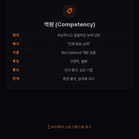
📋
⚡
역량 (Competency)
스킬 (Skill)
AX TO SX ·
정의
추상적이고 포괄적인 능력 단위
구체적이고 측정 가능한 능력 단위
정의
예시
"인재 확보 능력"
"채용 배너 제작", "SQL 분석"
예시
이론
McClelland 역량 모델
Kaufman·Borich GAP 모델
이론
특징
고정적, 불변
변화무쌍 (트렌드 반영)
특징
용도
인사 평가, 승진 기준
채용 · 학습 · 배치 · 성과
용도
한계
측정 불가, 실무와 괴리
즉시 측정, 비즈니스 직결
강점
👆 터치해서 스킬 기준으로 보기