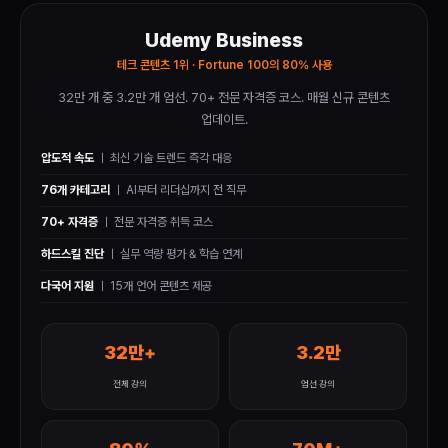
Udemy Business
테크 콘텐츠 1위 · Fortune 100의 80% 사용
32만 개 중 3.2만 개 엄선. 70+ 전문 자격증 코스. 매월 신규 콘텐츠
업데이트.
압도적 속도
ㅣ 최신 기술 트렌드 즉각 대응
76개 카테고리
ㅣ AI부터 리더십까지 전 직무
70+ 자격증
ㅣ 전문 자격증 취득 코스
하드스킬 진단
ㅣ 실무 역량 평가 & 학습 연계
다국어 지원
ㅣ 15개 언어 콘텐츠 제공
32만+
3.2만
전체 강의
엄선 강의